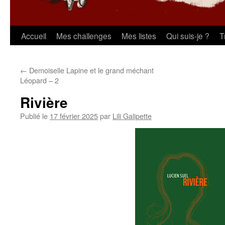
Aller
Accueil
Mes challenges
Mes listes
Qui suis-je ?
T
au
←
Demoiselle Lapine et le grand méchant
contenu
Léopard – 2
Rivière
Publié le
17 février 2025
par
Lili Galipette