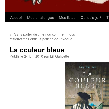
Aller
Accueil
Mes challenges
Mes listes
Qui suis-je ?
T
au
←
Sans parler du chien ou comment nous
contenu
retrouvâmes enfin la potiche de l’évêque
La couleur bleue
Publié le
24 juin 2010
par
Lili Galipette