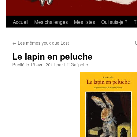
Aller
Accueil
Mes challenges
Mes listes
Qui suis-je ?
T
au
←
Les mêmes yeux que Lost
contenu
Le lapin en peluche
Publié le
19 avril 2011
par
Lili Galipette