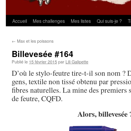
Aller
Accueil
Mes challenges
Mes listes
Qui suis-je ?
T
au
←
Max et les poissons
contenu
Billevesée #164
Publié le
15 février 2015
par
Lili Galipette
D’où le stylo-feutre tire-t-il son nom ? 
gens, textile non tissé obtenu par pressi
fibres naturelles. La mine des premiers st
de feutre, CQFD.
Alors, billevesée 