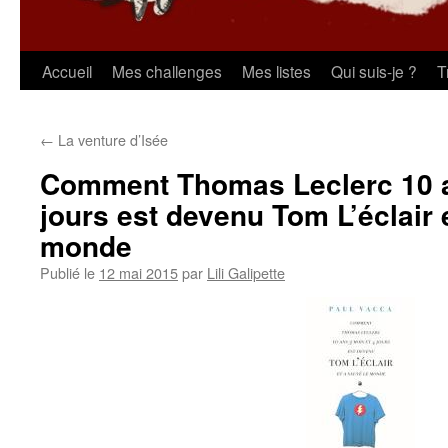
Aller
Accueil
Mes challenges
Mes listes
Qui suis-je ?
T
au
←
La venture d’Isée
contenu
Comment Thomas Leclerc 10 a
jours est devenu Tom L’éclair 
monde
Publié le
12 mai 2015
par
Lili Galipette