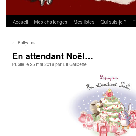
Aller
Accueil
Mes challenges
Mes listes
Qui suis-je ?
T
au
←
Pollyanna
contenu
En attendant Noël…
Publié le
25 mai 2016
par
Lili Galipette