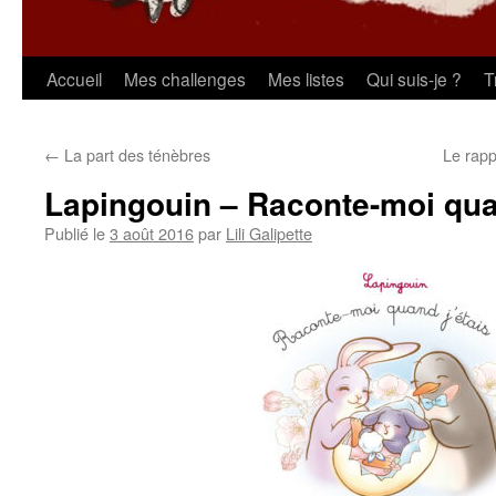
Aller
Accueil
Mes challenges
Mes listes
Qui suis-je ?
T
au
←
La part des ténèbres
Le rap
contenu
Lapingouin – Raconte-moi qua
Publié le
3 août 2016
par
Lili Galipette