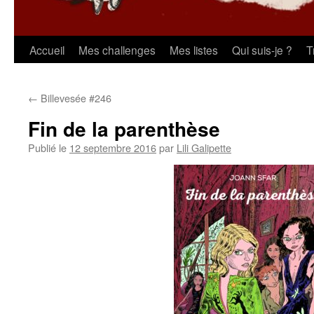
Aller
Accueil
Mes challenges
Mes listes
Qui suis-je ?
T
au
←
Billevesée #246
contenu
Fin de la parenthèse
Publié le
12 septembre 2016
par
Lili Galipette