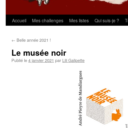
Aller
Accueil
Mes challenges
Mes listes
Qui suis-je ?
T
au
←
Belle année 2021 !
contenu
Le musée noir
Publié le
4 janvier 2021
par
Lili Galipette