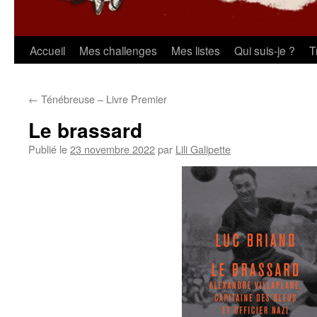
Aller
Accueil
Mes challenges
Mes listes
Qui suis-je ?
T
au
←
Ténébreuse – Livre Premier
contenu
Le brassard
Publié le
23 novembre 2022
par
Lili Galipette