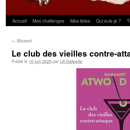
Aller
Accueil
Mes challenges
Mes listes
Qui suis-je ?
T
au
←
Blizzard
contenu
Le club des vieilles contre-at
Publié le
16 juin 2025
par
Lili Galipette