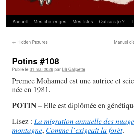
Aller
Accueil
Mes challenges
Mes listes
Qui suis-je ?
T
au
←
Hidden Pictures
Manuel d’
contenu
Potins #108
Publié le
31 mai 2026
par
Lili Galipette
Premee Mohamed est une autrice et scie
née en 1981.
POTIN
– Elle est diplômée en génétiqu
Lisez :
La migration annuelle des nuage
montagne
,
Comme l’exigeait la forêt
.