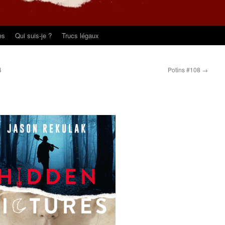
es
Qui suis-je ?
Trucs légaux
4
Potins #108
→