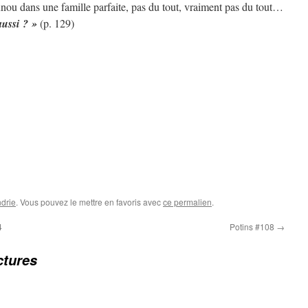
unou dans une famille parfaite, pas du tout, vraiment pas du tout…
aussi ? »
(p. 129)
drie
. Vous pouvez le mettre en favoris avec
ce permalien
.
4
Potins #108
→
ctures