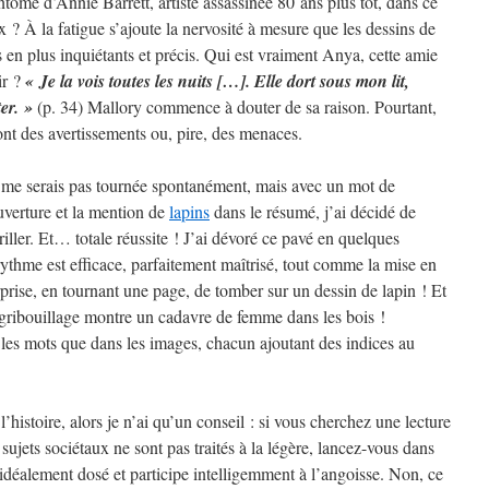
ntôme d’Annie Barrett, artiste assassinée 80 ans plus tôt, dans ce
x ? À la fatigue s’ajoute la nervosité à mesure que les dessins de
s en plus inquiétants et précis. Qui est vraiment Anya, cette amie
ir ?
« Je la vois toutes les nuits […]. Elle dort sous mon lit,
er. »
(p. 34) Mallory commence à douter de sa raison. Pourtant,
 sont des avertissements ou, pire, des menaces.
ne me serais pas tournée spontanément, mais avec un mot de
uverture et la mention de
lapins
dans le résumé, j’ai décidé de
ller. Et… totale réussite ! J’ai dévoré ce pavé en quelques
 rythme est efficace, parfaitement maîtrisé, tout comme la mise en
prise, en tournant une page, de tomber sur un dessin de lapin ! Et
e gribouillage montre un cadavre de femme dans les bois !
 les mots que dans les images, chacun ajoutant des indices au
l’histoire, alors je n’ai qu’un conseil : si vous cherchez une lecture
 sujets sociétaux ne sont pas traités à la légère, lancez-vous dans
t idéalement dosé et participe intelligemment à l’angoisse. Non, ce