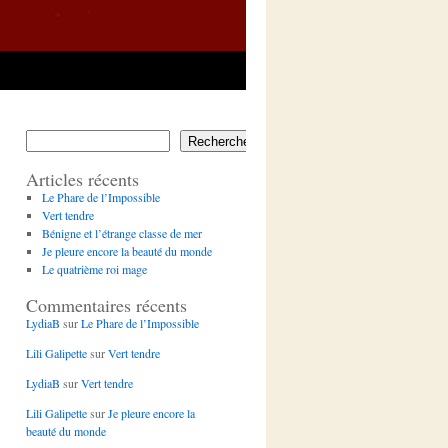
Rechercher
Articles récents
Le Phare de l’Impossible
Vert tendre
Bénigne et l’étrange classe de mer
Je pleure encore la beauté du monde
Le quatrième roi mage
Commentaires récents
LydiaB
sur
Le Phare de l’Impossible
Lili Galipette
sur
Vert tendre
LydiaB
sur
Vert tendre
Lili Galipette
sur
Je pleure encore la
beauté du monde