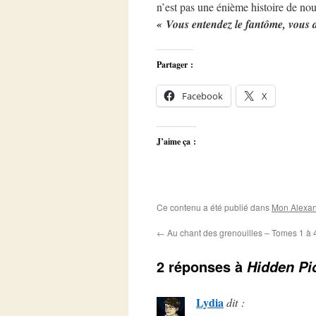
n’est pas une énième histoire de no
« Vous entendez le fantôme, vous 
Partager :
Facebook
X
J’aime ça :
Ce contenu a été publié dans
Mon Alexan
←
Au chant des grenouilles – Tomes 1 à 
2 réponses à
Hidden Pi
Lydia
dit :