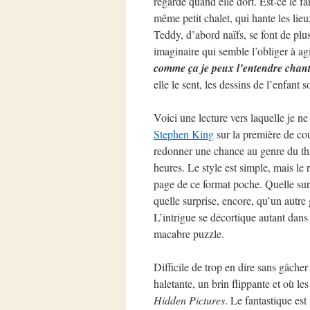
regarde quand elle dort. Est-ce le fa
même petit chalet, qui hante les lieu
Teddy, d’abord naïfs, se font de plu
imaginaire qui semble l’obliger à ag
comme ça je peux l’entendre chant
elle le sent, les dessins de l’enfant
Voici une lecture vers laquelle je 
Stephen King
sur la première de co
redonner une chance au genre du thri
heures. Le style est simple, mais le
page de ce format poche. Quelle sur
quelle surprise, encore, qu’un autr
L’intrigue se décortique autant dans
macabre puzzle.
Difficile de trop en dire sans gâcher 
haletante, un brin flippante et où les
Hidden Pictures
. Le fantastique es